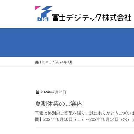
コ
ナ
ン
ビ
テ
ゲ
ン
ー
ツ
シ
へ
ョ
ス
ン
キ
に
ッ
移
HOME
2024年7月
プ
動
2024年7月26日
夏期休業のご案内
平素は格別のご高配を賜り、誠にありがとうござい
間】2024年8月10日（土）～2024年8月14日（水）