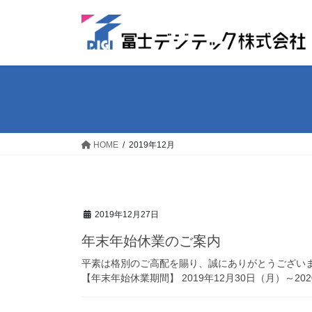
コ
ナ
ン
ビ
テ
ゲ
ン
ー
ツ
シ
へ
ョ
ス
ン
キ
に
ッ
移
HOME
2019年12月
プ
動
2019年12月27日
年末年始休業のご案内
平素は格別のご高配を賜り、誠にありがとうござい
【年末年始休業期間】 2019年12月30日（月）～202