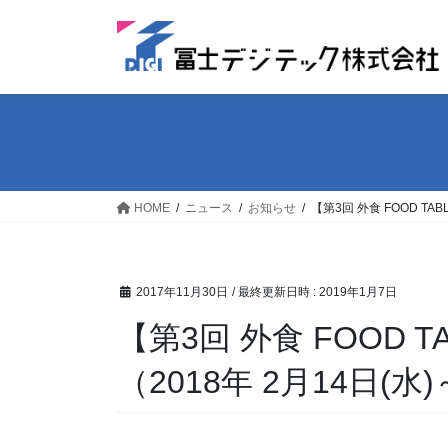
コ
ナ
ン
ビ
テ
ゲ
ン
ー
ツ
シ
へ
ョ
ス
ン
キ
に
ッ
移
HOME
ニュース
お知らせ
【第3回 外食 FOOD TA
プ
動
2017年11月30日
/ 最終更新日時 :
2019年1月7日
【第3回 外食 FOOD
（2018年 2月14日(水