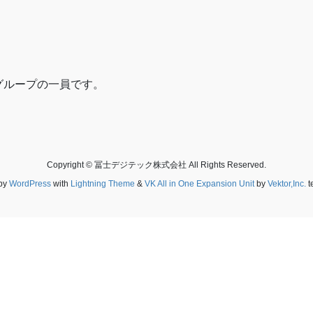
グループの一員です。
Copyright © 冨士デジテック株式会社 All Rights Reserved.
by
WordPress
with
Lightning Theme
&
VK All in One Expansion Unit
by
Vektor,Inc.
t