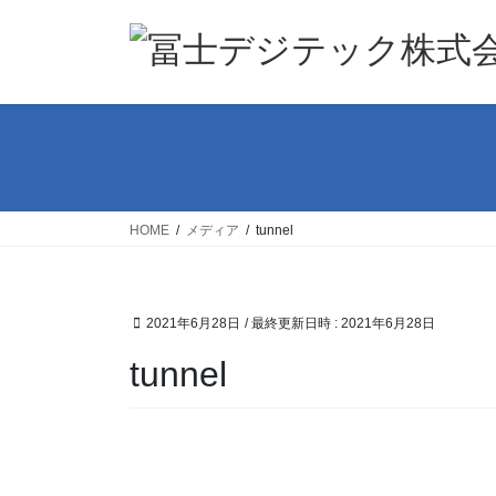
コ
ナ
ン
ビ
テ
ゲ
ン
ー
ツ
シ
へ
ョ
ス
ン
キ
に
ッ
移
HOME
メディア
tunnel
プ
動
2021年6月28日
/ 最終更新日時 :
2021年6月28日
tunnel