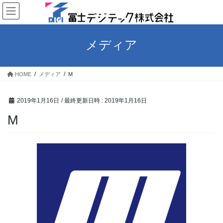
コ
ナ
ン
ビ
テ
ゲ
ン
ー
メディア
ツ
シ
へ
ョ
ス
ン
HOME
メディア
M
キ
に
ッ
移
プ
動
2019年1月16日
/ 最終更新日時 :
2019年1月16日
M