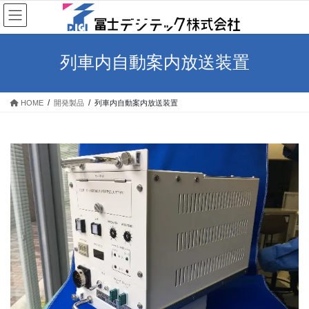
コ
ナ
ン
ビ
テ
ゲ
ン
ー
列車内自動案内放送装置
ツ
シ
へ
ョ
ス
ン
HOME
開発製品
列車内自動案内放送装置
キ
に
ッ
移
プ
動