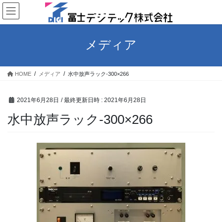
コ
ナ
ン
ビ
テ
ゲ
ン
ー
メディア
ツ
シ
へ
ョ
ス
ン
HOME
メディア
水中放声ラック-300×266
キ
に
ッ
移
プ
動
2021年6月28日
/ 最終更新日時 :
2021年6月28日
水中放声ラック-300×266