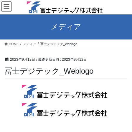
コ
ナ
ン
ビ
テ
ゲ
ン
ー
メディア
ツ
シ
へ
ョ
ス
ン
HOME
メディア
冨士デジテック_Weblogo
キ
に
ッ
移
プ
動
2023年9月12日
/ 最終更新日時 :
2023年9月12日
冨士デジテック_Weblogo